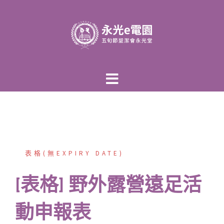
跳
至
主
內
容
區
表格(無EXPIRY DATE)
[表格] 野外露營遠足活
動申報表